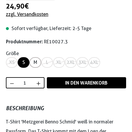
24,90 €
zzgl. Versandkosten
Sofort verfügbar, Lieferzeit: 2-5 Tage
Produktnummer:
RE10027.3
Größe
XS
S
M
L
XL
2XL
3XL
4XL
Produkt Anzahl: Gib den gewünschten Wert
IN DEN WARENKORB
BESCHREIBUNG
T-Shirt 'Metzgerei Benno Schmid' weiß in normaler
Passform. Das T-Shirt kommt mit dem Logo der