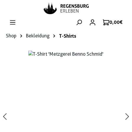
Zum Hauptinhalt springen
0,00 €
Shop
Bekleidung
T-Shirts
Bildergalerie überspringen