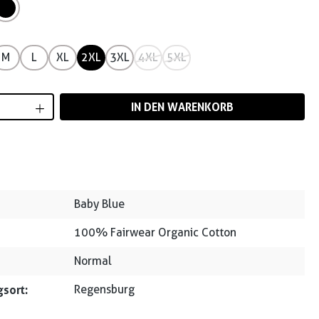
M
L
XL
2XL
3XL
4XL
5XL
Anzahl: Gib den gewünschten Wert ein od
IN DEN WARENKORB
Baby Blue
100% Fairwear Organic Cotton
Normal
sort:
Regensburg