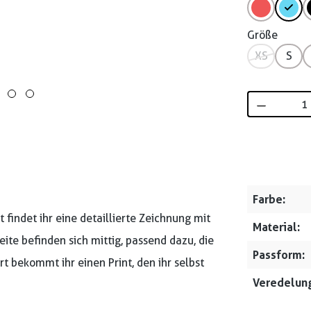
Größe
XS
S
Produkt 
Farbe:
 findet ihr eine detaillierte Zeichnung mit
Material:
te befinden sich mittig, passend dazu, die
Passform:
t bekommt ihr einen Print, den ihr selbst
Veredelung