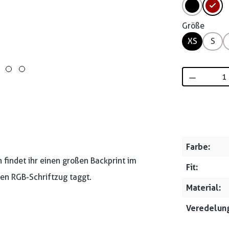
Größe
XS
S
Produkt 
Farbe:
 findet ihr einen großen Backprint im
Fit:
en RGB-Schriftzug taggt.
Material:
Veredelung