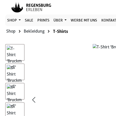
 Hauptinhalt springen
Zur Suche springen
Zur Hauptnavigation springen
SHOP
SALE
PRINTS
ÜBER
WERBE MIT UNS
KONTAK
Shop
Bekleidung
T-Shirts
Bildergalerie überspringen