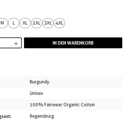
M
L
XL
2XL
3XL
4XL
Anzahl: Gib den gewünschten Wert ein od
IN DEN WARENKORB
Burgundy
Unisex
100% Fairwear Organic Cotton
sort:
Regensburg