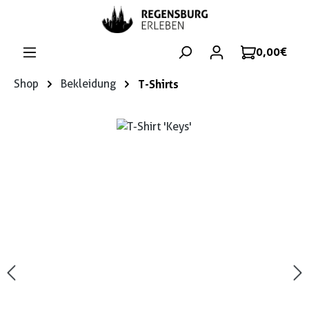
Zum Hauptinhalt springen
0,00 €
Shop
Bekleidung
T-Shirts
Bildergalerie überspringen