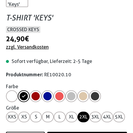
T-SHIRT 'KEYS'
CROSSED KEYS
24,90 €
zzgl. Versandkosten
Sofort verfügbar, Lieferzeit: 2-5 Tage
Produktnummer:
RE10020.10
Farbe
Größe
XXS
XS
S
M
L
XL
2XL
3XL
4XL
5XL