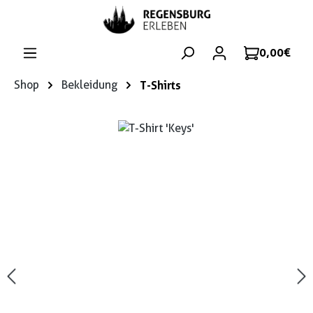
Zum Hauptinhalt springen
0,00 €
Shop
Bekleidung
T-Shirts
Bildergalerie überspringen