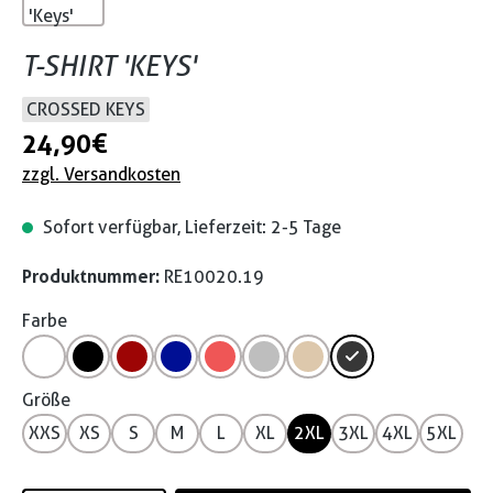
T-SHIRT 'KEYS'
CROSSED KEYS
24,90 €
zzgl. Versandkosten
Sofort verfügbar, Lieferzeit: 2-5 Tage
Produktnummer:
RE10020.19
Farbe
Größe
XXS
XS
S
M
L
XL
2XL
3XL
4XL
5XL