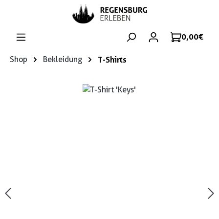
Zum Hauptinhalt springen
0,00 €
Shop
Bekleidung
T-Shirts
Bildergalerie überspringen