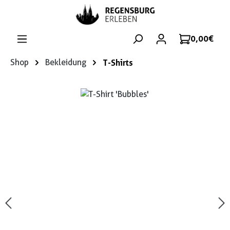
Zum Hauptinhalt springen
0,00 €
Shop
Bekleidung
T-Shirts
Bildergalerie überspringen