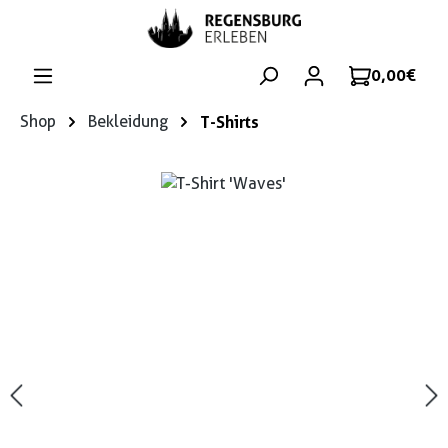
Zum Hauptinhalt springen
0,00 €
Shop
Bekleidung
T-Shirts
Bildergalerie überspringen