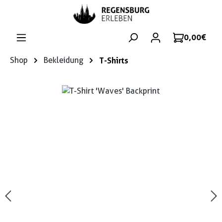
Zum Hauptinhalt springen
0,00 €
Shop
Bekleidung
T-Shirts
Bildergalerie überspringen