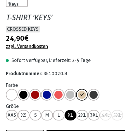
T-SHIRT 'KEYS'
CROSSED KEYS
24,90 €
zzgl. Versandkosten
Sofort verfügbar, Lieferzeit: 2-5 Tage
Produktnummer:
RE10020.8
Farbe
Größe
XXS
XS
S
M
L
XL
2XL
3XL
4XL
5XL