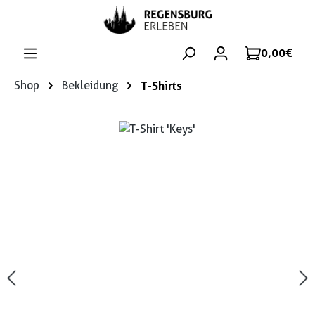
Zum Hauptinhalt springen
0,00 €
Shop
Bekleidung
T-Shirts
Bildergalerie überspringen