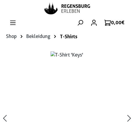
Zum Hauptinhalt springen
0,00 €
Shop
Bekleidung
T-Shirts
Bildergalerie überspringen