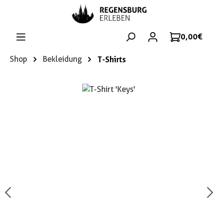
Zum Hauptinhalt springen
0,00 €
Shop
Bekleidung
T-Shirts
Bildergalerie überspringen