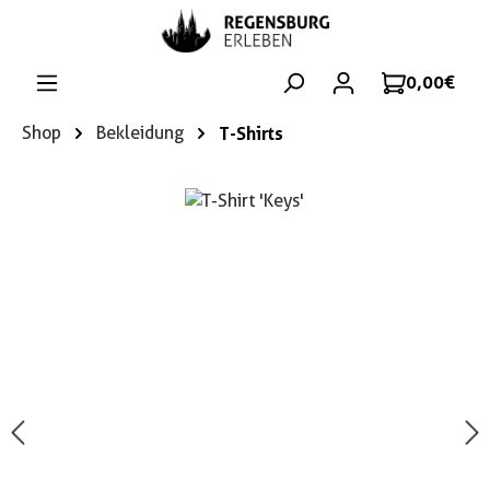
Zum Hauptinhalt springen
0,00 €
Shop
Bekleidung
T-Shirts
Bildergalerie überspringen