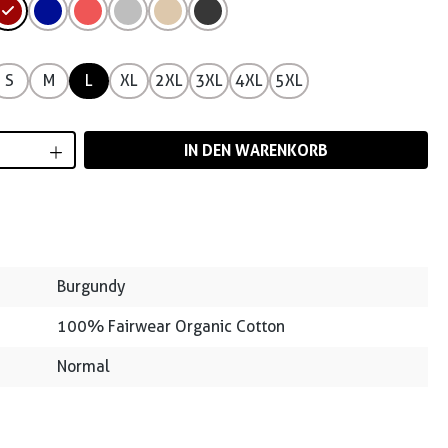
S
M
L
XL
2XL
3XL
4XL
5XL
Anzahl: Gib den gewünschten Wert ein od
IN DEN WARENKORB
Burgundy
100% Fairwear Organic Cotton
Normal