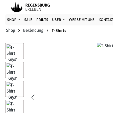
 Hauptinhalt springen
Zur Suche springen
Zur Hauptnavigation springen
SHOP
SALE
PRINTS
ÜBER
WERBE MIT UNS
KONTAK
Shop
Bekleidung
T-Shirts
Bildergalerie überspringen