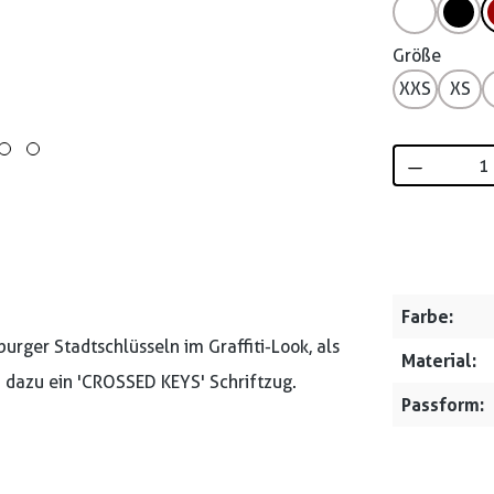
Größe
XXS
XS
Produkt 
Farbe:
rger Stadtschlüsseln im Graffiti-Look, als
Material:
d dazu ein 'CROSSED KEYS' Schriftzug.
Passform: