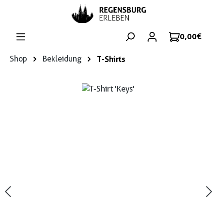
Zum Hauptinhalt springen
0,00 €
Shop
Bekleidung
T-Shirts
Bildergalerie überspringen