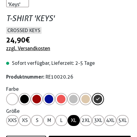
T-SHIRT 'KEYS'
CROSSED KEYS
24,90 €
zzgl. Versandkosten
Sofort verfügbar, Lieferzeit: 2-5 Tage
Produktnummer:
RE10020.26
Farbe
Größe
XXS
XS
S
M
L
XL
2XL
3XL
4XL
5XL