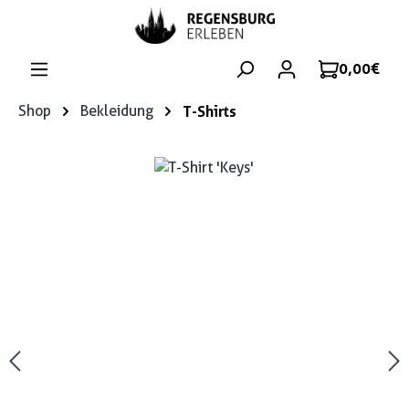
Zum Hauptinhalt springen
0,00 €
Shop
Bekleidung
T-Shirts
Bildergalerie überspringen