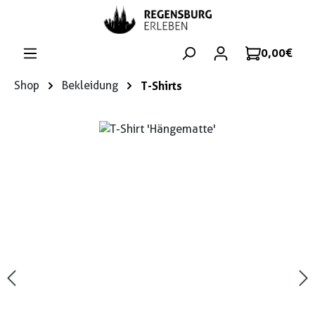
Zum Hauptinhalt springen
0,00 €
Shop
Bekleidung
T-Shirts
Bildergalerie überspringen