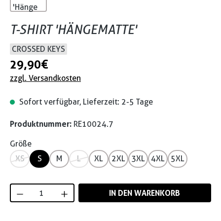
T-SHIRT 'HÄNGEMATTE'
CROSSED KEYS
29,90 €
zzgl. Versandkosten
Sofort verfügbar, Lieferzeit: 2-5 Tage
Produktnummer:
RE10024.7
Größe
XS
S
M
L
XL
2XL
3XL
4XL
5XL
Produkt Anzahl: Gib den gewünschten Wert
IN DEN WARENKORB