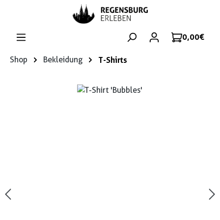
Zum Hauptinhalt springen
0,00 €
Shop
Bekleidung
T-Shirts
Bildergalerie überspringen