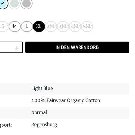
S
M
L
XL
2XL
3XL
4XL
5XL
Anzahl: Gib den gewünschten Wert ein od
IN DEN WARENKORB
Light Blue
100% Fairwear Organic Cotton
Normal
sort:
Regensburg