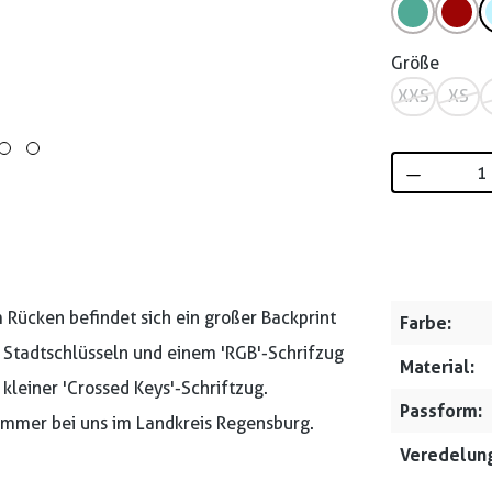
Größe
XXS
XS
Produkt 
 Rücken befindet sich ein großer Backprint
Farbe:
 Stadtschlüsseln und einem 'RGB'-Schrifzug
Material:
n kleiner 'Crossed Keys'-Schriftzug.
Passform:
 immer bei uns im Landkreis Regensburg.
Veredelung