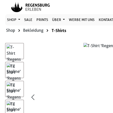
 Hauptinhalt springen
Zur Suche springen
Zur Hauptnavigation springen
SHOP
SALE
PRINTS
ÜBER
WERBE MIT UNS
KONTAK
Shop
Bekleidung
T-Shirts
Bildergalerie überspringen