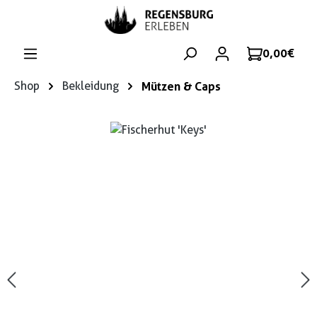
Zum Hauptinhalt springen
0,00 €
Shop
Bekleidung
Mützen & Caps
Bildergalerie überspringen