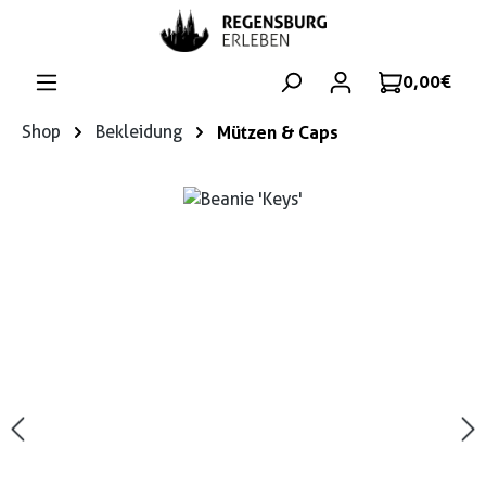
Zum Hauptinhalt springen
0,00 €
Shop
Bekleidung
Mützen & Caps
Bildergalerie überspringen