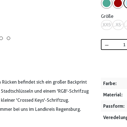
Größe
XXS
XS
Produkt 
 Rücken befindet sich ein großer Backprint
Farbe:
 Stadtschlüsseln und einem 'RGB'-Schrifzug
Material:
n kleiner 'Crossed Keys'-Schriftzug.
Passform:
 immer bei uns im Landkreis Regensburg.
Veredelung