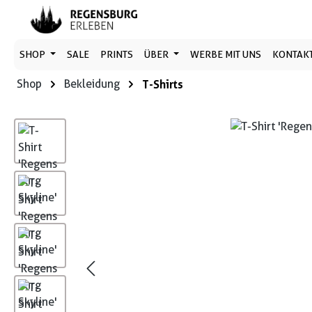
 Hauptinhalt springen
Zur Suche springen
Zur Hauptnavigation springen
SHOP
SALE
PRINTS
ÜBER
WERBE MIT UNS
KONTAK
Shop
Bekleidung
T-Shirts
Bildergalerie überspringen