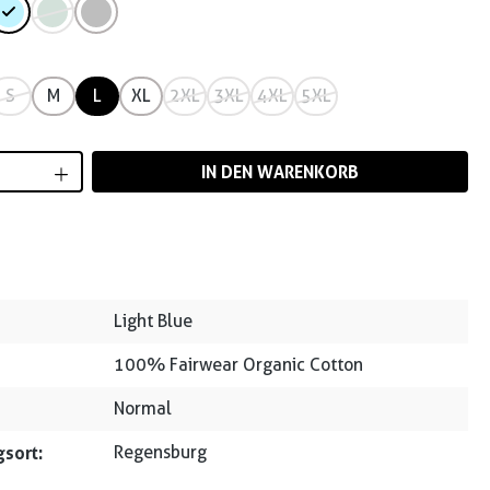
S
M
L
XL
2XL
3XL
4XL
5XL
Anzahl: Gib den gewünschten Wert ein od
IN DEN WARENKORB
Light Blue
100% Fairwear Organic Cotton
Normal
sort:
Regensburg