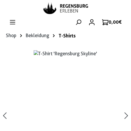
Zum Hauptinhalt springen
0,00 €
Shop
Bekleidung
T-Shirts
Bildergalerie überspringen