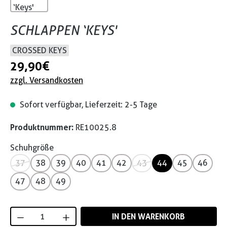
SCHLAPPEN ‘KEYS'
CROSSED KEYS
29,90 €
zzgl. Versandkosten
Sofort verfügbar, Lieferzeit: 2-5 Tage
Produktnummer:
RE10025.8
Schuhgröße
37
38
39
40
41
42
43
44
45
46
47
48
49
Produkt Anzahl: Gib den gewünschten Wert
IN DEN WARENKORB