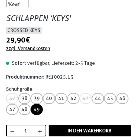
SCHLAPPEN ‘KEYS'
CROSSED KEYS
29,90 €
zzgl. Versandkosten
Sofort verfügbar, Lieferzeit: 2-5 Tage
Produktnummer:
RE10025.13
Schuhgröße
37
38
39
40
41
42
43
44
45
46
47
48
49
Produkt Anzahl: Gib den gewünschten Wert
IN DEN WARENKORB