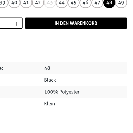
39
40
41
42
43
44
45
46
47
48
49
Anzahl: Gib den gewünschten Wert ein od
IN DEN WARENKORB
e:
48
Black
100% Polyester
Klein