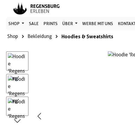
 Hauptinhalt springen
Zur Suche springen
Zur Hauptnavigation springen
SHOP
SALE
PRINTS
ÜBER
WERBE MIT UNS
KONTAK
Shop
Bekleidung
Hoodies & Sweatshirts
Bildergalerie überspringen