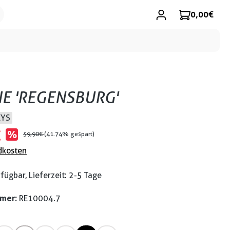
0,00 €
E 'REGENSBURG'
EYS
€
%
59,90 €
(41.74% gespart)
dkosten
fügbar, Lieferzeit: 2-5 Tage
mmer:
RE10004.7