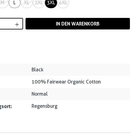
M
L
XL
2XL
3XL
4XL
Anzahl: Gib den gewünschten Wert ein od
IN DEN WARENKORB
Black
100% Fairwear Organic Cotton
Normal
sort:
Regensburg