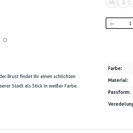
XS
S
Produkt 
Farbe:
r Brust findet ihr einen schlichten
Material:
erer Stadt als Stick in weißer Farbe.
Passform:
Veredelung