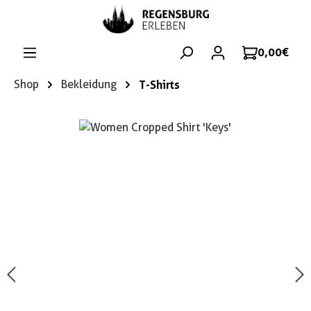
Zum Hauptinhalt springen
0,00 €
Shop
Bekleidung
T-Shirts
Bildergalerie überspringen