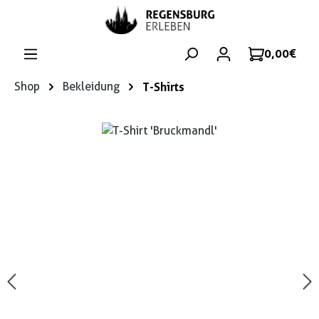
Zum Hauptinhalt springen
0,00 €
Shop
Bekleidung
T-Shirts
Bildergalerie überspringen