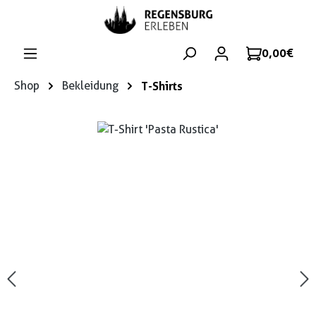
Zum Hauptinhalt springen
0,00 €
Shop
Bekleidung
T-Shirts
Bildergalerie überspringen