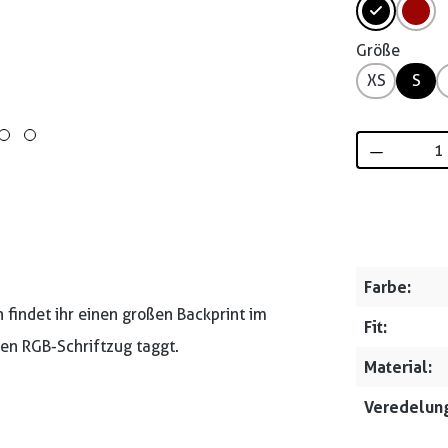
Größe
XS
S
Produkt 
Farbe:
 findet ihr einen großen Backprint im
Fit:
en RGB-Schriftzug taggt.
Material:
Veredelung