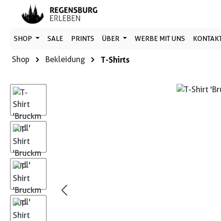
 Hauptinhalt springen
Zur Suche springen
Zur Hauptnavigation springen
SHOP
SALE
PRINTS
ÜBER
WERBE MIT UNS
KONTAK
Shop
Bekleidung
T-Shirts
Bildergalerie überspringen