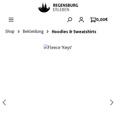
Zum Hauptinhalt springen
0,00 €
Shop
Bekleidung
Hoodies & Sweatshirts
Bildergalerie überspringen