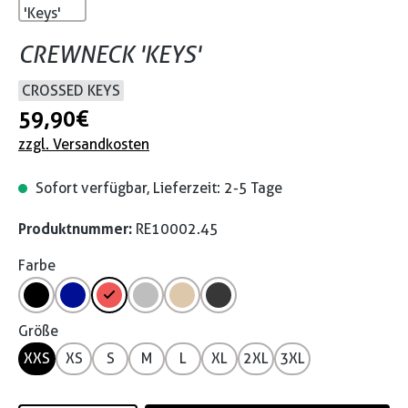
CREWNECK 'KEYS'
CROSSED KEYS
59,90 €
zzgl. Versandkosten
Sofort verfügbar, Lieferzeit: 2-5 Tage
Produktnummer:
RE10002.45
Farbe
Größe
XXS
XS
S
M
L
XL
2XL
3XL