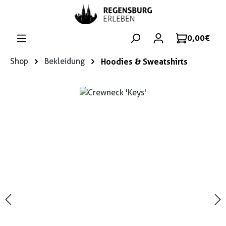
Zum Hauptinhalt springen
0,00 €
Shop
Bekleidung
Hoodies & Sweatshirts
Bildergalerie überspringen