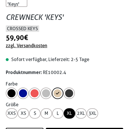
CREWNECK 'KEYS'
CROSSED KEYS
59,90 €
zzgl. Versandkosten
Sofort verfügbar, Lieferzeit: 2-5 Tage
Produktnummer:
RE10002.4
Farbe
Größe
XXS
XS
S
M
L
XL
2XL
3XL