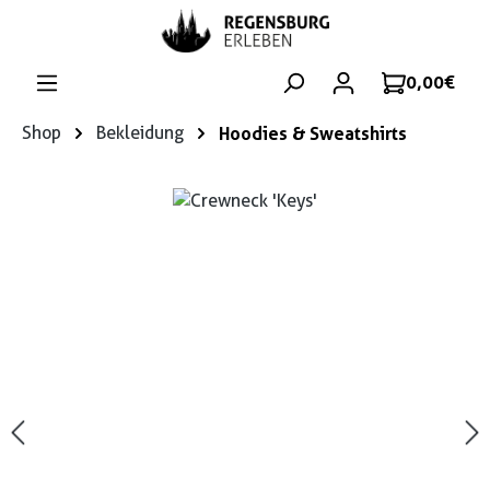
Zum Hauptinhalt springen
0,00 €
Shop
Bekleidung
Hoodies & Sweatshirts
Bildergalerie überspringen