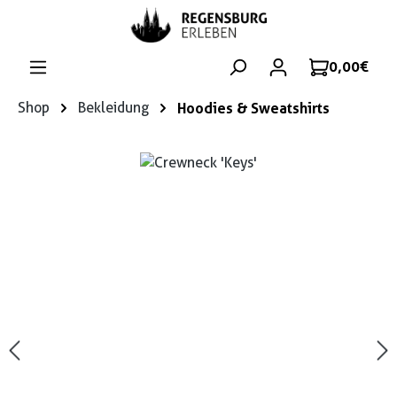
Zum Hauptinhalt springen
0,00 €
Shop
Bekleidung
Hoodies & Sweatshirts
Bildergalerie überspringen