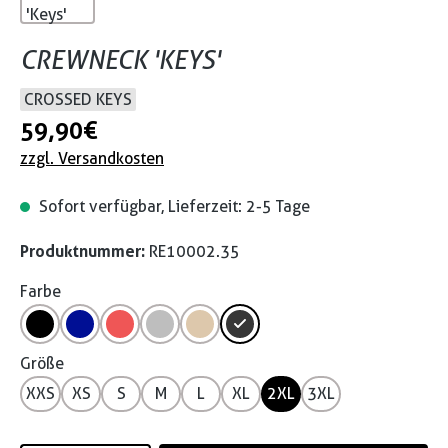
CREWNECK 'KEYS'
CROSSED KEYS
59,90 €
zzgl. Versandkosten
Sofort verfügbar, Lieferzeit: 2-5 Tage
Produktnummer:
RE10002.35
Farbe
Größe
XXS
XS
S
M
L
XL
2XL
3XL