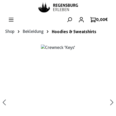
Zum Hauptinhalt springen
0,00 €
Shop
Bekleidung
Hoodies & Sweatshirts
Bildergalerie überspringen