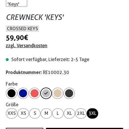
CREWNECK 'KEYS'
CROSSED KEYS
59,90 €
zzgl. Versandkosten
Sofort verfügbar, Lieferzeit: 2-5 Tage
Produktnummer:
RE10002.30
Farbe
Größe
XXS
XS
S
M
L
XL
2XL
3XL