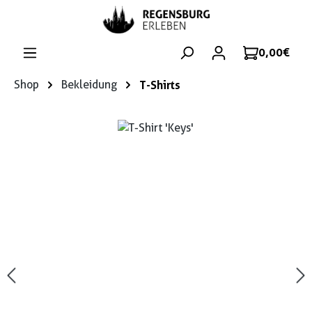
Zum Hauptinhalt springen
0,00 €
Shop
Bekleidung
T-Shirts
Bildergalerie überspringen