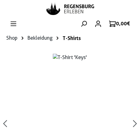
Zum Hauptinhalt springen
0,00 €
Shop
Bekleidung
T-Shirts
Bildergalerie überspringen