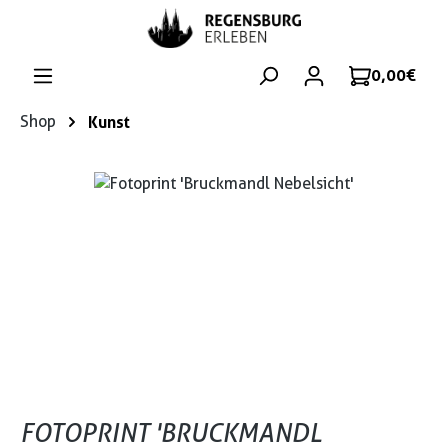
Zum Hauptinhalt springen
0,00 €
Shop
Kunst
Bildergalerie überspringen
FOTOPRINT 'BRUCKMANDL